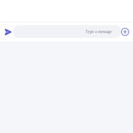
اللمس
May 02, 2026
May 06, 2026
00:23
00:36
IP65 الفولاذ المقاوم للصدأ لوحة المفاتيح
IP65 لوحة مفاتيح من الفولاذ المقاوم
الرقمية شنت 74 * 74 تصميم مدمج
للصدأ 16 مفتاح USB PS2 RS232 4*4
إخراج USB
سكانلاين 60*60
March 26, 2026
December 13, 2025
Photo
Video Call
Audio Call
00:21
00:22
لوحة مفاتيح صناعية من الفولاذ المقاوم
لوحة مفاتيح صناعية من الفولاذ المقاوم
للصدأ مع الكرة IP65
للصدأ مع لوحة مفاتيح IP65
July 19, 2026
July 29, 2025