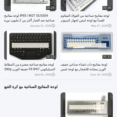
00:26
00:26
لوحة مفاتيح صناعية من الفولاذ المقاوم
IP65 / IK07 SUS304 لوحة مفاتيح
للصدأ مع لوحة لمس لجهاز كمبيوتر
صناعية ضد الغبار أكثر من 2 مليون دورة
محطة USB من نوع واجهة
حياة مفتاح
January 31, 2026
May 27, 2025
00:25
00:33
لوحة مفاتيح ذات غشاء صناعي خفيف
لوحة مفاتيح صناعية صغيرة من المطاط
الوزن مضادة للانفجار مع لوحة لمس
السيليكوني F9 IP67 خفيفة الوزن 390g
660g
April 03, 2026
June 18, 2025
لوحة المفاتيح الصناعية مع كرة التتبع