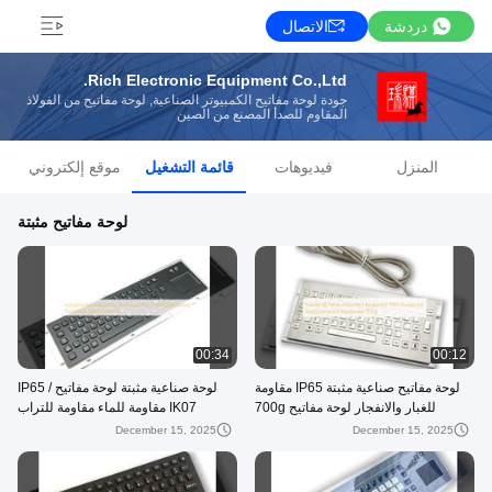
دردشة
الاتصال
Rich Electronic Equipment Co.,Ltd.
جودة لوحة مفاتيح الكمبيوتر الصناعية, لوحة مفاتيح من الفولاذ
المقاوم للصدأ المصنع من الصين
المنزل
فيديوهات
قائمة التشغيل
موقع إلكتروني
لوحة مفاتيح مثبتة
00:34
00:12
لوحة مفاتيح صناعية مثبتة IP65 مقاومة
لوحة صناعية مثبتة لوحة مفاتيح IP65 /
للغبار والانفجار لوحة مفاتيح 700g
IK07 مقاومة للماء مقاومة للتراب
مقاومة للانفجار
December 15, 2025
December 15, 2025