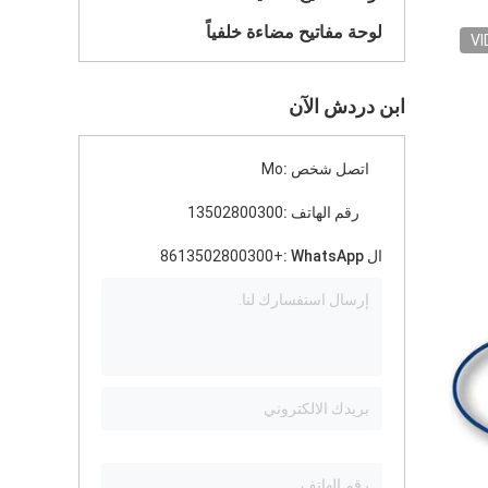
لوحة مفاتيح مضاءة خلفياً
VI
ابن دردش الآن
اتصل شخص :
Mo
رقم الهاتف :
13502800300
ال WhatsApp :
+8613502800300