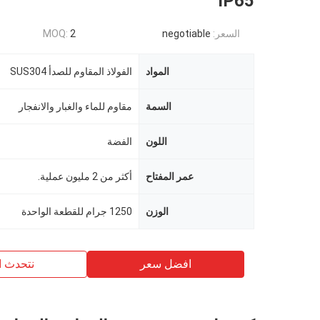
IP65
السعر:
negotiable
2
MOQ:
المواد
الفولاذ المقاوم للصدأ SUS304
السمة
مقاوم للماء والغبار والانفجار
اللون
الفضة
عمر المفتاح
أكثر من 2 مليون عملية.
الوزن
1250 جرام للقطعة الواحدة
افضل سعر
نتحدث ا