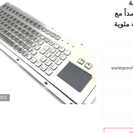
عية
صدأ مع
waterproof
DEO