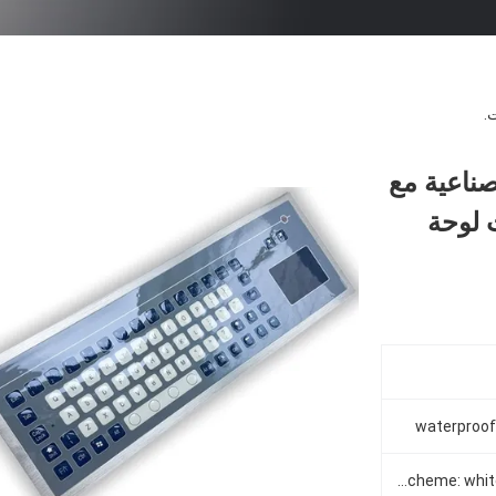
.
ء صناعية مع
 لوحة
waterproof
3 colour scheme: white, dark gray, or blue/white