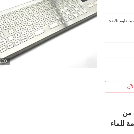
مقاوم للماء والغبار ومقاوم للعنف ومقاوم للانفجار
DEO
لآن
 من
صدأ SUS304، مقاومة للماء