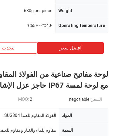
680g per piece
Weight
-40℃～+65℃
Operating temperature
افضل سعر
نتحدث ا
لوحة مفاتيح صناعية من الفولاذ المقاو
مع لوحة لمسة IP67 حاجز عزل الإشارة
السعر:
negotiable
2
MOQ:
المواد
الفولاذ المقاوم للصدأ SUS304
السمة