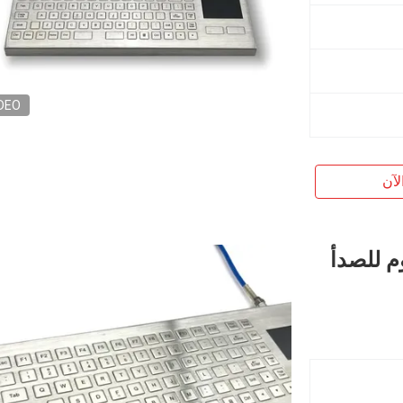
DEO
لآن
م للصدأ