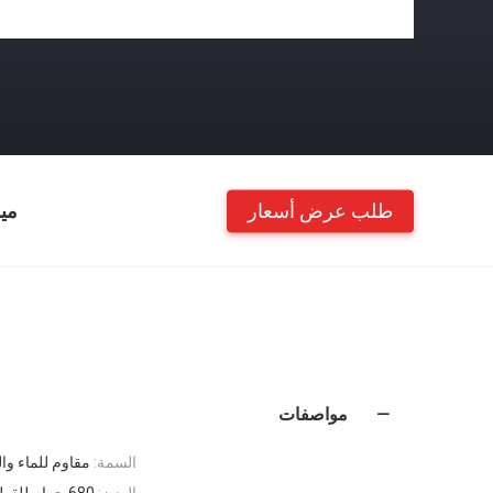
طلب عرض أسعار
مي
مواصفات
السمة:
مقاوم للماء وال
الوزن:
680 جرام للقطعة الواحدة