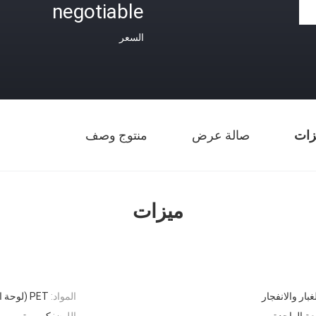
negotiable
السعر
زات
صالة عرض
منتوج وصف
ميزات
غبار والانفجار
المواد:
PET (لوحة اللوحة)
اللون:
كصورة