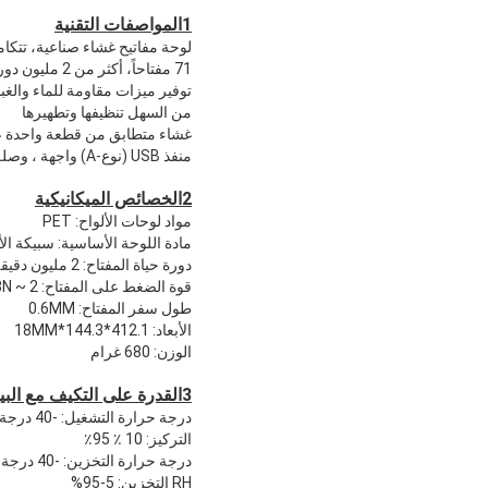
1المواصفات التقنية
لوحة مفاتيح غشاء صناعية، تتكا
71 مفتاحاً، أكثر من 2 مليون دورة حياة مفتاح، تصميم مضغوط وموثوق للغاية
توفير ميزات مقاومة للماء والغبار والانفجا
من السهل تنظيفها وتطهيرها
غشاء متطابق من قطعة واحدة على 
منفذ USB (نوع-A) واجهة ، وصلة ولعب لنظام تشغيل شائع ، مثل MS-windows / MacOS / Unix / Linux / ArmOS / Android.
2الخصائص الميكانيكية
مواد لوحات الألواح: PET
مادة اللوحة الأساسية: سبيكة الأ
دورة حياة المفتاح: 2 مليون دقيقة
قوة الضغط على المفتاح: 2 ~ 3N
طول سفر المفتاح: 0.6MM
الأبعاد: 412.1*144.3*18MM
الوزن: 680 غرام
3القدرة على التكيف مع البيئة
درجة حرارة التشغيل: -40 درجة مئوية + 65 درجة مئوية
التركيز: 10 ٪ 95٪
درجة حرارة التخزين: -40 درجة مئوية+75 درجة مئوية
RH التخزين: 5-95%