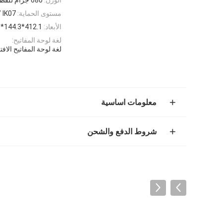
مستوى الحماية:
/ IK07
الأبعاد:
412.1*144.3*18 مللي متر
لغة لوحة المفاتيح:
لغة لوحة المفاتيح الا
معلومات اساسية
شروط الدفع والشحن