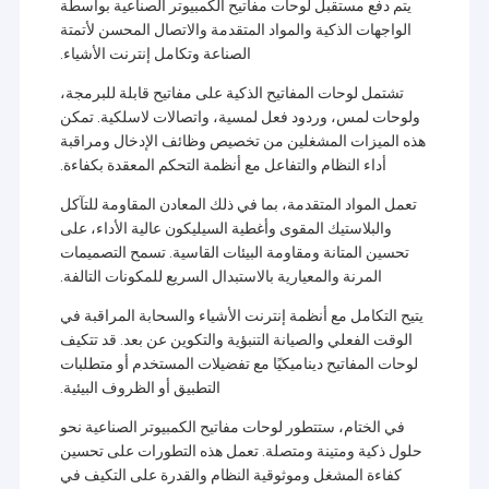
يتم دفع مستقبل لوحات مفاتيح الكمبيوتر الصناعية بواسطة
الواجهات الذكية والمواد المتقدمة والاتصال المحسن لأتمتة
الصناعة وتكامل إنترنت الأشياء.
تشتمل لوحات المفاتيح الذكية على مفاتيح قابلة للبرمجة،
ولوحات لمس، وردود فعل لمسية، واتصالات لاسلكية. تمكن
هذه الميزات المشغلين من تخصيص وظائف الإدخال ومراقبة
أداء النظام والتفاعل مع أنظمة التحكم المعقدة بكفاءة.
تعمل المواد المتقدمة، بما في ذلك المعادن المقاومة للتآكل
والبلاستيك المقوى وأغطية السيليكون عالية الأداء، على
تحسين المتانة ومقاومة البيئات القاسية. تسمح التصميمات
المرنة والمعيارية بالاستبدال السريع للمكونات التالفة.
يتيح التكامل مع أنظمة إنترنت الأشياء والسحابة المراقبة في
الوقت الفعلي والصيانة التنبؤية والتكوين عن بعد. قد تتكيف
لوحات المفاتيح ديناميكيًا مع تفضيلات المستخدم أو متطلبات
التطبيق أو الظروف البيئية.
في الختام، ستتطور لوحات مفاتيح الكمبيوتر الصناعية نحو
حلول ذكية ومتينة ومتصلة. تعمل هذه التطورات على تحسين
كفاءة المشغل وموثوقية النظام والقدرة على التكيف في