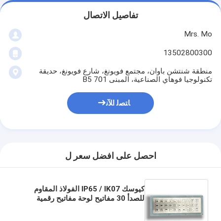
تفاصيل الاتصال
Mrs. Mo
13502800300
منطقة شنتشن باوان، مجتمع فويونغ، شارع فويونغ، حديقة
تكنولوجيا فوهاي الصناعية، المبنى B5 701
ﺎﺘﺼﻟ ﺍﻶﻧ
احصل على افضل سعر ل
كيوسك IP65 / IK07 الفولاذ المقاوم
للصدأ 30 مفاتيح لوحة مفاتيح رقمية
صناعية USB مضاد للماء والغبار مضاد
للتخريب لوحة خلفية مثبتة عند -40 درجة