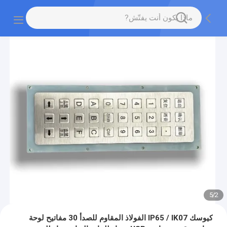
5
/
2
كيوسك IP65 / IK07 الفولاذ المقاوم للصدأ 30 مفاتيح لوحة