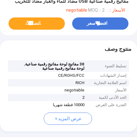
مفاتيح رقمية صناعية USB مضاد للماء والغبار مضاد للتخريب
لوحة خلفية مثبتة عند -40 درجة مئوية
الأسعار：negotiable
MOQ：2
افضل سعر
ﺎﺘﺼﻟ ﺍﻶﻧ
منتوج وصف
,
30 مفاتيح لوحة مفاتيح رقمية صناعية
تسليط الضوء
لوحة مفاتيح رقمية صناعية
إصدار الشهادات
CE/ROHS/FCC
اسم العلامة التجارية
RICH
الأسعار
negotiable
الحد الأدنى لكمية
2
القدرة على العرض
10000 قطعة شهريا
عرض المزيد